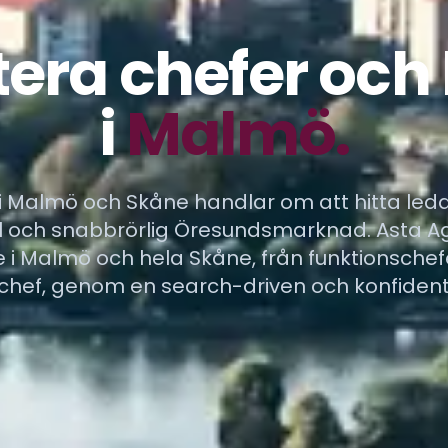
era chefer och
i
Malmö.
i Malmö och Skåne handlar om att hitta led
ll och snabbrörlig Öresundsmarknad. Asta A
 i Malmö och hela Skåne, från funktionschefe
schef, genom en search-driven och konfidenti