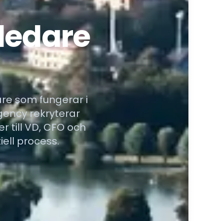
 ledare
are som fungerar i
gency rekryterar
r till VD, CFO och
ell process.