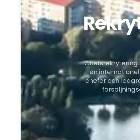
Rekryt
Chefsrekrytering 
en internatione
chefer och ledare
försäljning