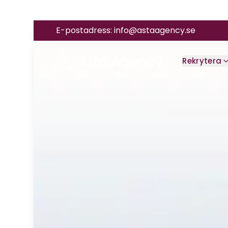
E-postadress:
info@astaagency.se
Rekrytera