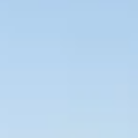
Bevaka Jobb
Om Asta
Nyheter
Verktyg
Kontakta oss
Rekrytera personal