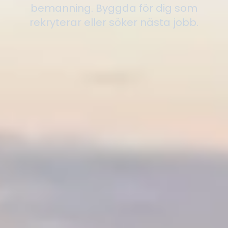
bemanning. Byggda för dig som
rekryterar eller söker nästa jobb.