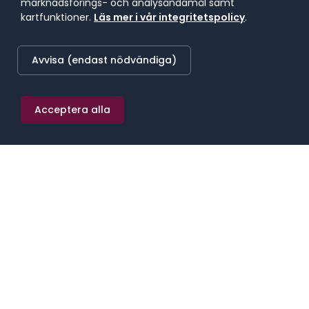
marknadsförings- och analysändamål samt
kartfunktioner.
Läs mer i vår integritetspolicy
.
Avvisa (endast nödvändiga)
Anställningskostnad
Total årskostnad för en anställd – lön,
arbetsgivaravgift, ITP1-pension, försäkring
Acceptera alla
och friskvård. 2026 års tariffer.
Öppna verktyget
Konsultpris
Marknadsmässigt timpris för konsulter per
bransch, seniority och region. Bygger på
Brainville, Cinode och Workamo.