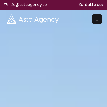
info@astaagency.se
Kontakta oss
REKRYTERA
Rekrytering
Säljrekrytering
Chefsrekrytering
Hyrrekrytering
Bemanning
Lediga Jobb