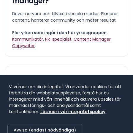
manager
?
Driver närvaro och tillväxt i sociala medier. Planerar
content, hanterar community och mäter resultat.
Fler yrken som ingår i den här yrkesgruppen:
Kommunikatör
,
PR-specialist
,
Content Manager
,
Copywriter
.
Vad tjänar en
social media
manager
?
Vi värnar om din integritet. Vi använder cookies för att
förbättra din webbplatsupplevelse, förstå hur du
interagerar med vårt innehåll och aktivera Upsales för
Lönespann för yrkesgruppen
marknadsförings- och analysändamål samt
kartfunktioner.
Läs mer i vår integritetspolicy
.
Lönespannet visar 25:e till 75:e percentilen, där 50 %
av lönerna i yrket ligger. 25 % tjänar mindre, 25 %
tjänar mer. Median markerar mittpunkten.
Avvisa (endast nödvändiga)