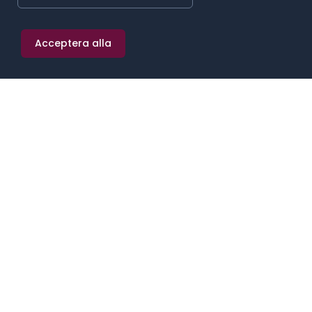
SNITTLÖN (
2025
) · MEDIAN
Acceptera alla
46 000 kr/mån
≈
267 kr/h
·
552 000 kr/år
25:E PERCENTILEN
75:E PERCENTILEN
40 400 kr/mån
53 300 kr/mån
Lön efter kön
MEDIAN (MÄN)
MEDIAN (KVINNOR)
48 500
45 300