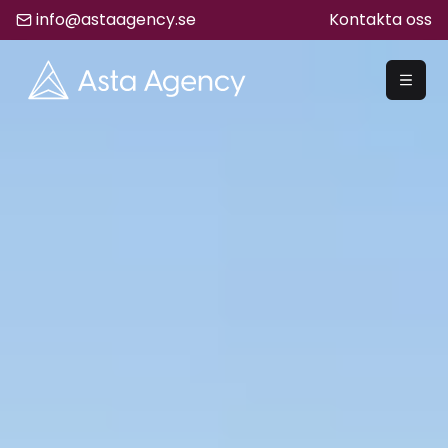
info@astaagency.se
Kontakta oss
REKRYTERA
Rekrytering
Säljrekrytering
Chefsrekrytering
Hyrrekrytering
Bemanning
Lediga Jobb