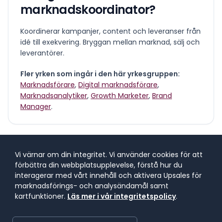
marknadskoordinator
?
Koordinerar kampanjer, content och leveranser från
idé till exekvering. Bryggan mellan marknad, sälj och
leverantörer.
Fler yrken som ingår i den här yrkesgruppen:
Marknadsförare
,
Digital marknadsförare
,
Marknadsanalytiker
,
Growth Marketer
,
Brand
Manager
.
Vi värnar om din integritet. Vi använder cookies för att
Vad tjänar en
förbättra din webbplatsupplevelse, förstå hur du
marknadskoordinator
?
interagerar med vårt innehåll och aktivera Upsales för
marknadsförings- och analysändamål samt
kartfunktioner.
Läs mer i vår integritetspolicy
.
Lönespann för yrkesgruppen
Lönespannet visar 25:e till 75:e percentilen, där 50 %