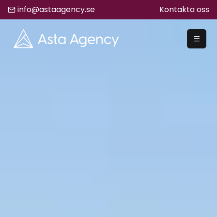
info@astaagency.se
Kontakta oss
REKRYTERA
Rekrytering
Säljrekrytering
Chefsrekrytering
Hyrrekrytering
Bemanning
Lediga Jobb