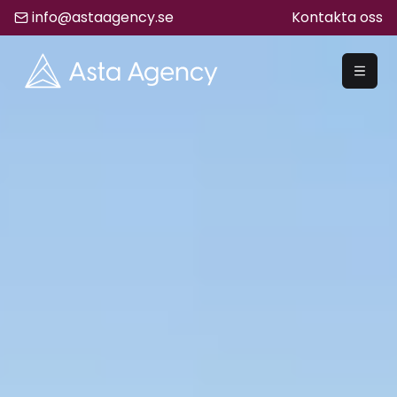
info@astaagency.se
Kontakta oss
REKRYTERA
Rekrytering
Säljrekrytering
Chefsrekrytering
Hyrrekrytering
Bemanning
Lediga Jobb