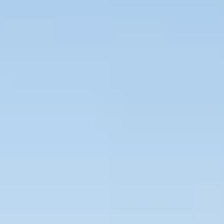
Bevaka Jobb
Om Asta
Nyheter
Verktyg
Kontakta oss
Rekrytera personal