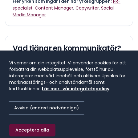
Fler yrken som ingår i den här yrkesgruppen:
PR-
specialist
,
Content Manager
,
Copywriter
,
Social
Media Manager
.
Vad tjänar en
kommunikatör
?
Vi värnar om din integritet. Vi använder cookies för att
Lönespann för yrkesgruppen
förbättra din webbplatsupplevelse, förstå hur du
Lönespannet visar 25:e till 75:e percentilen, där 50 %
interagerar med vårt innehåll och aktivera Upsales för
av lönerna i yrket ligger. 25 % tjänar mindre, 25 %
marknadsförings- och analysändamål samt
tjänar mer. Median markerar mittpunkten.
kartfunktioner.
Läs mer i vår integritetspolicy
.
Avvisa (endast nödvändiga)
SNITTLÖN (
2025
) · MEDIAN
46 000 kr/mån
Acceptera alla
≈
267 kr/h
·
552 000 kr/år