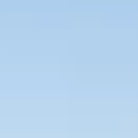
Bevaka Jobb
Om Asta
Nyheter
Verktyg
Kontakta oss
Rekrytera personal