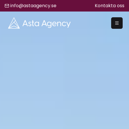
info@astaagency.se
Kontakta oss
REKRYTERA
Rekrytering
Säljrekrytering
Chefsrekrytering
Hyrrekrytering
Bemanning
Lediga Jobb