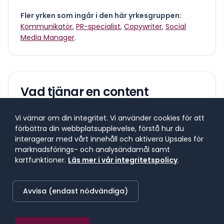
Fler yrken som ingår i den här yrkesgruppen:
Kommunikatör
,
PR-specialist
,
Copywriter
,
Social
Media Manager
.
Vad tjänar en
content
manager
?
Vi värnar om din integritet. Vi använder cookies för att
förbättra din webbplatsupplevelse, förstå hur du
Lönespann för yrkesgruppen
interagerar med vårt innehåll och aktivera Upsales för
Lönespannet visar 25:e till 75:e percentilen, där 50 %
marknadsförings- och analysändamål samt
kartfunktioner.
Läs mer i vår integritetspolicy
.
av lönerna i yrket ligger. 25 % tjänar mindre, 25 %
tjänar mer. Median markerar mittpunkten.
Avvisa (endast nödvändiga)
SNITTLÖN (
2025
) · MEDIAN