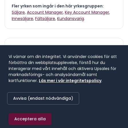
Fler yrken som ingår i den här yrkesgruppen:
Säljare
,
Account Manager
,
Key Account Manager
,
Innesäljare
,
Fältsäljare
,
Kundansvarig
.
Vad tjänar en
b2b-säljare
?
Vi värnar om din integritet. Vi använder cookies för att
förbättra din webbplatsupplevelse, förstå hur du
Lönespann för yrkesgruppen
interagerar med vårt innehåll och aktivera Upsales för
Lönespannet visar 25:e till 75:e percentilen, där 50 %
marknadsförings- och analysändamål samt
av lönerna i yrket ligger. 25 % tjänar mindre, 25 %
kartfunktioner.
Läs mer i vår integritetspolicy
.
tjänar mer. Median markerar mittpunkten.
Avvisa (endast nödvändiga)
SNITTLÖN (
2025
) · MEDIAN
50 300 kr/mån
Acceptera alla