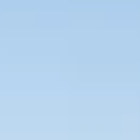
Bevaka Jobb
Om Asta
Nyheter
Verktyg
Kontakta oss
Rekrytera personal