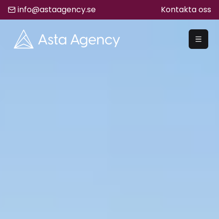
info@astaagency.se
Kontakta oss
REKRYTERA
Rekrytering
Säljrekrytering
Chefsrekrytering
Hyrrekrytering
Bemanning
Lediga Jobb