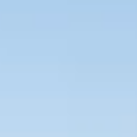
Bevaka Jobb
Om Asta
Nyheter
Verktyg
Kontakta oss
Rekrytera personal