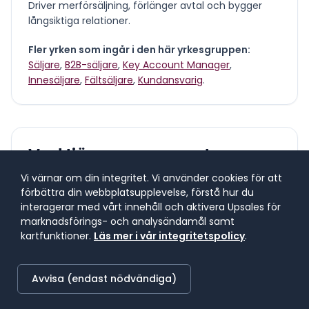
Driver merförsäljning, förlänger avtal och bygger
långsiktiga relationer.
Fler yrken som ingår i den här yrkesgruppen:
Säljare
,
B2B-säljare
,
Key Account Manager
,
Innesäljare
,
Fältsäljare
,
Kundansvarig
.
Vad tjänar en
account
manager
?
Vi värnar om din integritet. Vi använder cookies för att
förbättra din webbplatsupplevelse, förstå hur du
interagerar med vårt innehåll och aktivera Upsales för
Lönespann för yrkesgruppen
marknadsförings- och analysändamål samt
Lönespannet visar 25:e till 75:e percentilen, där 50 %
kartfunktioner.
Läs mer i vår integritetspolicy
.
av lönerna i yrket ligger. 25 % tjänar mindre, 25 %
tjänar mer. Median markerar mittpunkten.
Avvisa (endast nödvändiga)