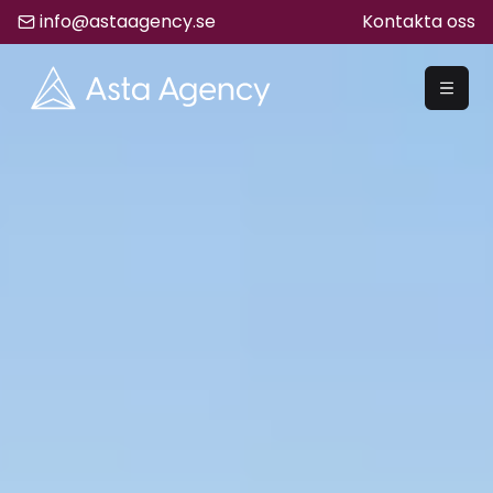
info@astaagency.se
Kontakta oss
REKRYTERA
Rekrytering
Säljrekrytering
Chefsrekrytering
Hyrrekrytering
Bemanning
Lediga Jobb