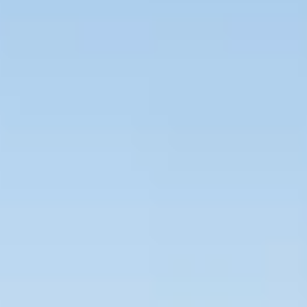
Bevaka Jobb
Om Asta
Nyheter
Verktyg
Kontakta oss
Rekrytera personal