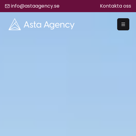
info@astaagency.se
Kontakta oss
REKRYTERA
Rekrytering
Säljrekrytering
Chefsrekrytering
Hyrrekrytering
Bemanning
Lediga Jobb