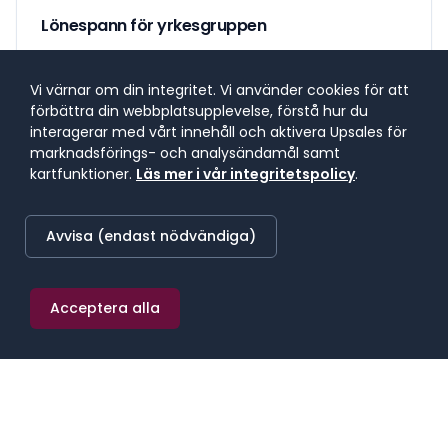
Lönespann för yrkesgruppen
Lönespannet visar 25:e till 75:e percentilen, där 50 %
av lönerna i yrket ligger. 25 % tjänar mindre, 25 %
Vi värnar om din integritet. Vi använder cookies för att
tjänar mer. Median markerar mittpunkten.
förbättra din webbplatsupplevelse, förstå hur du
interagerar med vårt innehåll och aktivera Upsales för
marknadsförings- och analysändamål samt
SNITTLÖN (
2025
) · MEDIAN
kartfunktioner.
Läs mer i vår integritetspolicy
.
39 900 kr/mån
Avvisa (endast nödvändiga)
≈
232 kr/h
·
478 800 kr/år
Acceptera alla
25:E PERCENTILEN
75:E PERCENTILEN
37 500 kr/mån
43 500 kr/mån