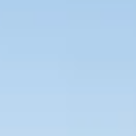
Bevaka Jobb
Om Asta
Nyheter
Verktyg
Kontakta oss
Rekrytera personal