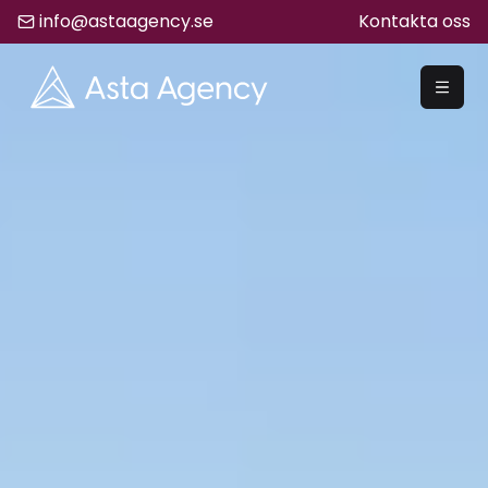
info@astaagency.se
Kontakta oss
REKRYTERA
Rekrytering
Säljrekrytering
Chefsrekrytering
Hyrrekrytering
Bemanning
Lediga Jobb