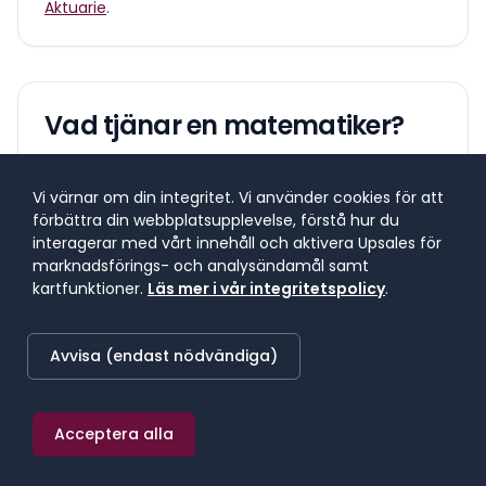
Aktuarie
.
Vad tjänar en
matematiker
?
Lönespann för yrkesgruppen
Vi värnar om din integritet. Vi använder cookies för att
Lönespannet visar 25:e till 75:e percentilen, där 50 %
förbättra din webbplatsupplevelse, förstå hur du
av lönerna i yrket ligger. 25 % tjänar mindre, 25 %
interagerar med vårt innehåll och aktivera Upsales för
tjänar mer. Median markerar mittpunkten.
marknadsförings- och analysändamål samt
kartfunktioner.
Läs mer i vår integritetspolicy
.
SNITTLÖN (
2025
) · MEDIAN
Avvisa (endast nödvändiga)
73 800 kr/mån
≈
429 kr/h
·
885 600 kr/år
Acceptera alla