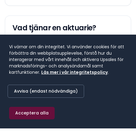
Vad tjänar en
aktuarie
?
Lönespann för yrkesgruppen
Vi värnar om din integritet. Vi använder cookies för att
förbättra din webbplatsupplevelse, förstå hur du
Lönespannet visar 25:e till 75:e percentilen, där 50 %
interagerar med vårt innehåll och aktivera Upsales för
av lönerna i yrket ligger. 25 % tjänar mindre, 25 %
marknadsförings- och analysändamål samt
tjänar mer. Median markerar mittpunkten.
kartfunktioner.
Läs mer i vår integritetspolicy
.
SNITTLÖN (
2025
) · MEDIAN
Avvisa (endast nödvändiga)
73 800 kr/mån
≈
429 kr/h
·
885 600 kr/år
Acceptera alla
25:E PERCENTILEN
75:E PERCENTILEN