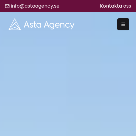
info@astaagency.se
Kontakta oss
REKRYTERA
Rekrytering
Säljrekrytering
Chefsrekrytering
Hyrrekrytering
Bemanning
Lediga Jobb