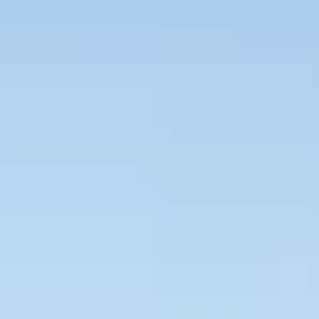
Bevaka Jobb
Om Asta
Nyheter
Verktyg
Kontakta oss
Rekrytera personal