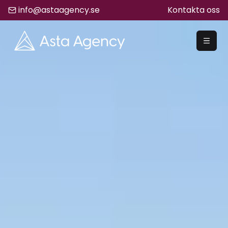
info@astaagency.se
Kontakta oss
REKRYTERA
Rekrytering
Säljrekrytering
Chefsrekrytering
Hyrrekrytering
Bemanning
Lediga Jobb