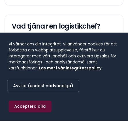
Vad tjänar en
logistikchef
?
Lönespann för yrkesgruppen
Vi värnar om din integritet. Vi använder cookies för att
förbättra din webbplatsupplevelse, förstå hur du
Lönespannet visar 25:e till 75:e percentilen, där 50 %
interagerar med vårt innehåll och aktivera Upsales för
av lönerna i yrket ligger. 25 % tjänar mindre, 25 %
marknadsförings- och analysändamål samt
tjänar mer. Median markerar mittpunkten.
kartfunktioner.
Läs mer i vår integritetspolicy
.
SNITTLÖN (
2025
) · MEDIAN
Avvisa (endast nödvändiga)
67 300 kr/mån
≈
391 kr/h
·
807 600 kr/år
Acceptera alla
25:E PERCENTILEN
75:E PERCENTILEN