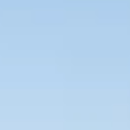
Bevaka Jobb
Om Asta
Nyheter
Verktyg
Kontakta oss
Rekrytera personal