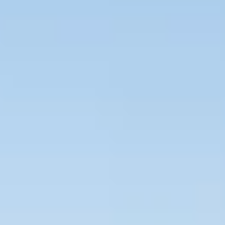
Bevaka Jobb
Om Asta
Nyheter
Verktyg
Kontakta oss
Rekrytera personal