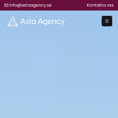
info@astaagency.se
Kontakta oss
REKRYTERA
Rekrytering
Säljrekrytering
Chefsrekrytering
Hyrrekrytering
Bemanning
Lediga Jobb