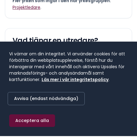
Fler yrken som ingår i den här yrkesgruppen:
Projektledare
.
Vad tjänar en
utredare
?
Vi värnar om din integritet. Vi använder cookies för att
Lönespann för yrkesgruppen
förbättra din webbplatsupplevelse, förstå hur du
Lönespannet visar 25:e till 75:e percentilen, där 50 %
interagerar med vårt innehåll och aktivera Upsales för
av lönerna i yrket ligger. 25 % tjänar mindre, 25 %
marknadsförings- och analysändamål samt
tjänar mer. Median markerar mittpunkten.
kartfunktioner.
Läs mer i vår integritetspolicy
.
Avvisa (endast nödvändiga)
SNITTLÖN (
2025
) · MEDIAN
46 100 kr/mån
Acceptera alla
≈
268 kr/h
·
553 200 kr/år