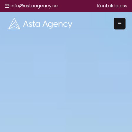
info@astaagency.se
Kontakta oss
REKRYTERA
Rekrytering
Säljrekrytering
Chefsrekrytering
Hyrrekrytering
Bemanning
Lediga Jobb