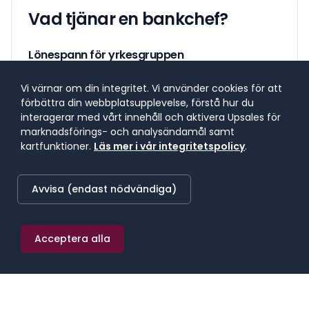
Vad tjänar en
bankchef
?
Lönespann för yrkesgruppen
Lönespannet visar 25:e till 75:e percentilen, där 50 %
Vi värnar om din integritet. Vi använder cookies för att
av lönerna i yrket ligger. 25 % tjänar mindre, 25 %
förbättra din webbplatsupplevelse, förstå hur du
tjänar mer. Median markerar mittpunkten.
interagerar med vårt innehåll och aktivera Upsales för
marknadsförings- och analysändamål samt
kartfunktioner.
Läs mer i vår integritetspolicy
.
SNITTLÖN (
2025
) · MEDIAN
129 000 kr/mån
Avvisa (endast nödvändiga)
≈
750 kr/h
·
1 548 000 kr/år
Acceptera alla
25:E PERCENTILEN
75:E PERCENTILEN
93 600 kr/mån
189 600 kr/mån