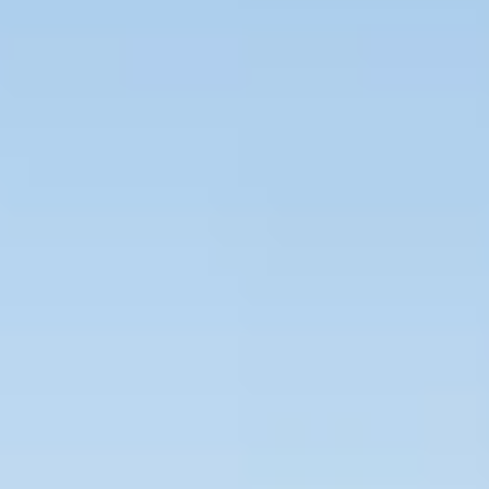
Bevaka Jobb
Om Asta
Nyheter
Verktyg
Kontakta oss
Rekrytera personal