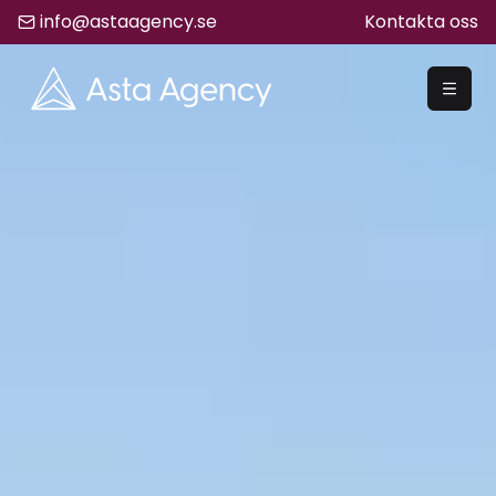
info@astaagency.se
Kontakta oss
REKRYTERA
Rekrytering
Säljrekrytering
Chefsrekrytering
Hyrrekrytering
Bemanning
Lediga Jobb