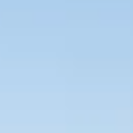
Bevaka Jobb
Om Asta
Nyheter
Verktyg
Kontakta oss
Rekrytera personal