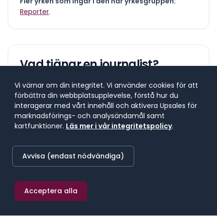
Fler yrken som ingår i den här yrkesgruppen:
Reporter
.
Vad tjänar en
journalist
?
Vi värnar om din integritet. Vi använder cookies för att
Lönespann för yrkesgruppen
förbättra din webbplatsupplevelse, förstå hur du
Lönespannet visar 25:e till 75:e percentilen, där 50 %
interagerar med vårt innehåll och aktivera Upsales för
av lönerna i yrket ligger. 25 % tjänar mindre, 25 %
marknadsförings- och analysändamål samt
tjänar mer. Median markerar mittpunkten.
kartfunktioner.
Läs mer i vår integritetspolicy
.
Avvisa (endast nödvändiga)
SNITTLÖN (
2025
) · MEDIAN
43 700 kr/mån
Acceptera alla
≈
254 kr/h
·
524 400 kr/år