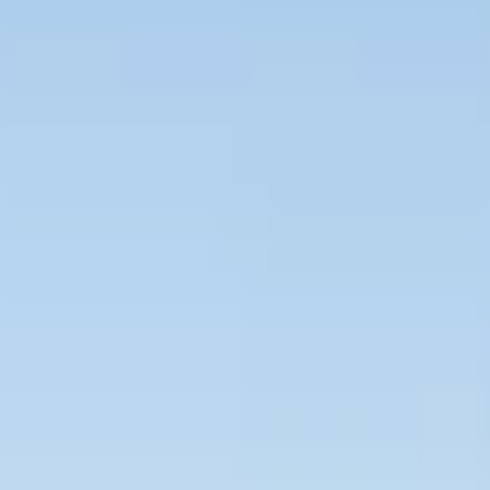
Bevaka Jobb
Om Asta
Nyheter
Verktyg
Kontakta oss
Rekrytera personal