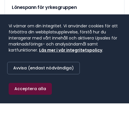
Lönespann för yrkesgruppen
Lönespannet visar 25:e till 75:e percentilen, där 50 %
av lönerna i yrket ligger. 25 % tjänar mindre, 25 %
Vi värnar om din integritet. Vi använder cookies för att
tjänar mer. Median markerar mittpunkten.
förbättra din webbplatsupplevelse, förstå hur du
interagerar med vårt innehåll och aktivera Upsales för
marknadsförings- och analysändamål samt
SNITTLÖN (
2025
) · MEDIAN
kartfunktioner.
Läs mer i vår integritetspolicy
.
69 000 kr/mån
Avvisa (endast nödvändiga)
≈
401 kr/h
·
828 000 kr/år
Acceptera alla
25:E PERCENTILEN
75:E PERCENTILEN
54 000 kr/mån
89 000 kr/mån