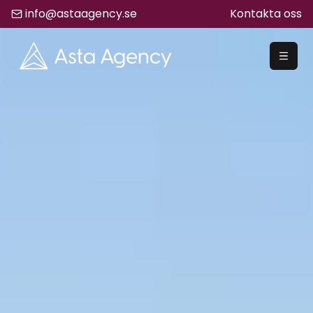
info@astaagency.se
Kontakta oss
REKRYTERA
Rekrytering
Säljrekrytering
Chefsrekrytering
Hyrrekrytering
Bemanning
Lediga Jobb