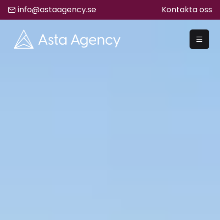
info@astaagency.se
Kontakta oss
REKRYTERA
Rekrytering
Säljrekrytering
Chefsrekrytering
Hyrrekrytering
Bemanning
Lediga Jobb