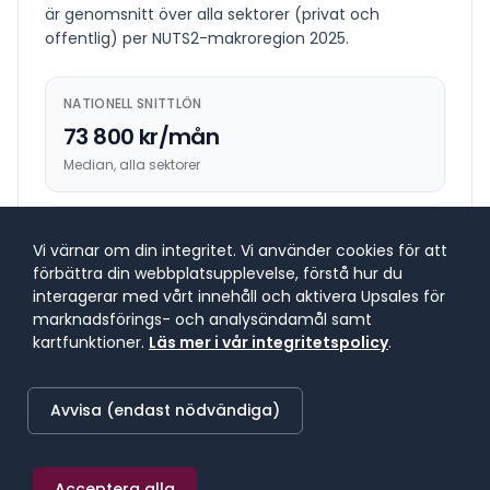
är genomsnitt över alla sektorer (privat och
offentlig) per NUTS2-makroregion
2025
.
NATIONELL SNITTLÖN
73 800 kr/mån
Median, alla sektorer
HÖGST BETALANDE REGION
Vi värnar om din integritet. Vi använder cookies för att
81 700 kr/mån
förbättra din webbplatsupplevelse, förstå hur du
Västsverige
interagerar med vårt innehåll och aktivera Upsales för
marknadsförings- och analysändamål samt
kartfunktioner.
Läs mer i vår integritetspolicy
.
LÄGST BETALANDE REGION
67 900 kr/mån
Avvisa (endast nödvändiga)
Mellersta Norrland
Acceptera alla