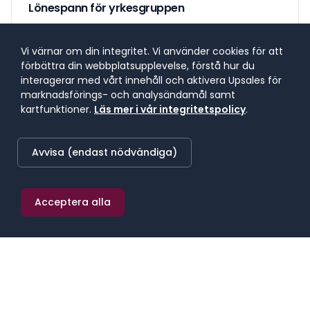
Lönespann för yrkesgruppen
Lönespannet visar 25:e till 75:e percentilen, där 50 %
av lönerna i yrket ligger. 25 % tjänar mindre, 25 %
Vi värnar om din integritet. Vi använder cookies för att
tjänar mer. Median markerar mittpunkten.
förbättra din webbplatsupplevelse, förstå hur du
interagerar med vårt innehåll och aktivera Upsales för
marknadsförings- och analysändamål samt
kartfunktioner.
Läs mer i vår integritetspolicy
.
SNITTLÖN (
2025
) · MEDIAN
73 800 kr/mån
Avvisa (endast nödvändiga)
≈
429 kr/h
·
885 600 kr/år
Acceptera alla
25:E PERCENTILEN
75:E PERCENTILEN
63 600 kr/mån
86 000 kr/mån