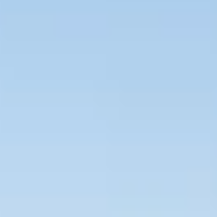
Bevaka Jobb
Om Asta
Nyheter
Verktyg
Kontakta oss
Rekrytera personal