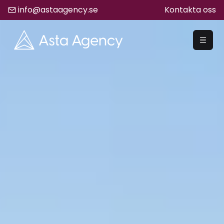
info@astaagency.se
Kontakta oss
REKRYTERA
Rekrytering
Säljrekrytering
Chefsrekrytering
Hyrrekrytering
Bemanning
Lediga Jobb