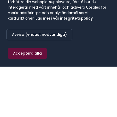
förbättra din webbplatsupplevelse, förstå hur du
Stockholm
interagerar med vårt innehåll och aktivera Upsales för
marknadsförings- och analysändamål samt
kartfunktioner.
Läs mer i vår integritetspolicy
.
LÄGST BETALANDE REGION
47 700 kr/mån
Avvisa (endast nödvändiga)
Sydsverige
Acceptera alla