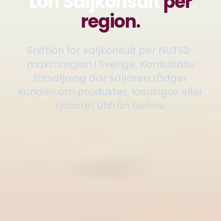
Lön Säljkonsult
per
region.
Snittlön för säljkonsult per NUTS2-
makroregion i Sverige. Konsultativ
försäljning där säljaren rådger
kunden om produkter, lösningar eller
tjänster utifrån behov.