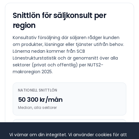
Snittlön för
säljkonsult
per
region
Konsultativ försäljning där säljaren rådger kunden
om produkter, lösningar eller tjänster utifrån behov.
Lönerna nedan kommer från SCB
Lönestrukturstatistik och är genomsnitt över alla
sektorer (privat och offentlig) per NUTS2-
makroregion
2025
.
NATIONELL SNITTLÖN
50 300 kr/mån
Median, alla sektorer
HÖGST BETALANDE REGION
Vi värnar om din integritet. Vi använder cookies för att
57 200 kr/mån