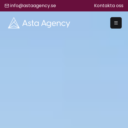
info@astaagency.se
Kontakta oss
REKRYTERA
Rekrytering
Säljrekrytering
Chefsrekrytering
Hyrrekrytering
Bemanning
Lediga Jobb