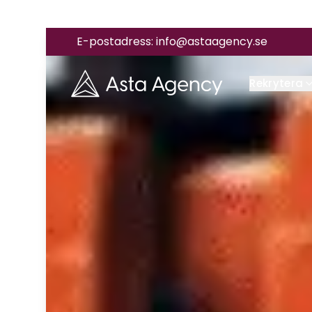
E-postadress:
info@astaagency.se
Rekrytera