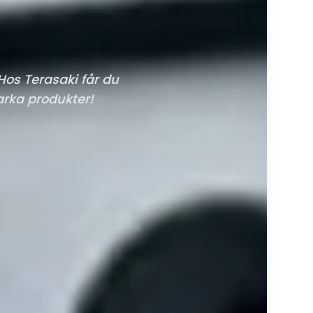
Hos Terasaki får du
arka produkter!