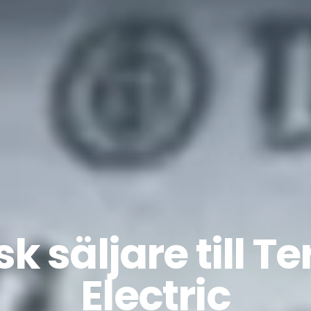
k säljare till T
Electric