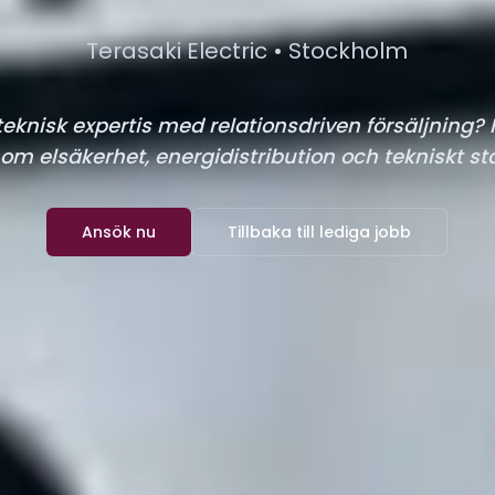
Terasaki Electric • Stockholm
teknisk expertis med relationsdriven försäljning? 
inom elsäkerhet, energidistribution och tekniskt st
Ansök nu
Tillbaka till lediga jobb