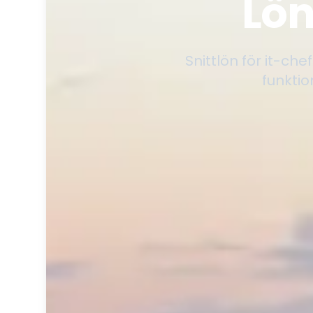
Lön
Snittlön för it-ch
funktio