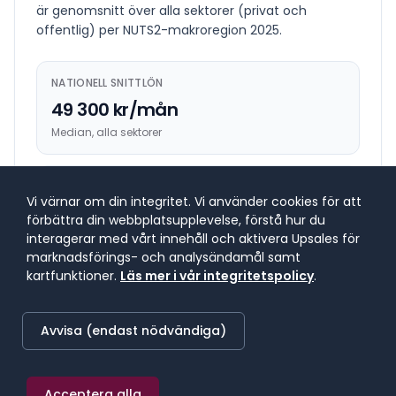
är genomsnitt över alla sektorer (privat och
offentlig) per NUTS2-makroregion
2025
.
NATIONELL SNITTLÖN
49 300 kr/mån
Median, alla sektorer
HÖGST BETALANDE REGION
Vi värnar om din integritet. Vi använder cookies för att
53 900 kr/mån
förbättra din webbplatsupplevelse, förstå hur du
Stockholm
interagerar med vårt innehåll och aktivera Upsales för
marknadsförings- och analysändamål samt
kartfunktioner.
Läs mer i vår integritetspolicy
.
LÄGST BETALANDE REGION
49 700 kr/mån
Avvisa (endast nödvändiga)
Östra Mellansverige
Acceptera alla