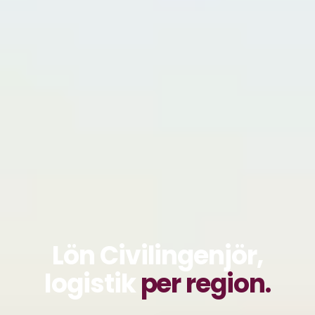
Lön Civilingenjör,
logistik
per region.