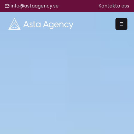
info@astaagency.se
Kontakta oss
REKRYTERA
Rekrytering
Säljrekrytering
Chefsrekrytering
Hyrrekrytering
Bemanning
Lediga Jobb