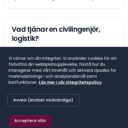
Vad tjänar en
civilingenjör,
logistik
?
Lönespann för yrkesgruppen
Vi värnar om din integritet. Vi använder cookies för att
Lönespannet visar 25:e till 75:e percentilen, där 50 %
förbättra din webbplatsupplevelse, förstå hur du
av lönerna i yrket ligger. 25 % tjänar mindre, 25 %
interagerar med vårt innehåll och aktivera Upsales för
tjänar mer. Median markerar mittpunkten.
marknadsförings- och analysändamål samt
kartfunktioner.
Läs mer i vår integritetspolicy
.
SNITTLÖN (
2025
) · MEDIAN
Avvisa (endast nödvändiga)
49 300 kr/mån
≈
287 kr/h
·
591 600 kr/år
Acceptera alla