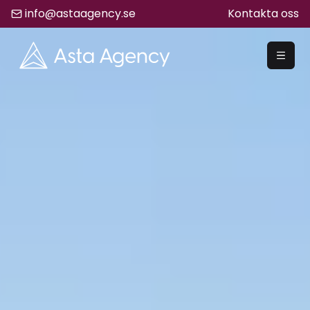
info@astaagency.se
Kontakta oss
REKRYTERA
Rekrytering
Säljrekrytering
Chefsrekrytering
Hyrrekrytering
Bemanning
Lediga Jobb