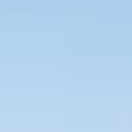
Bevaka Jobb
Om Asta
Nyheter
Verktyg
Kontakta oss
Rekrytera personal