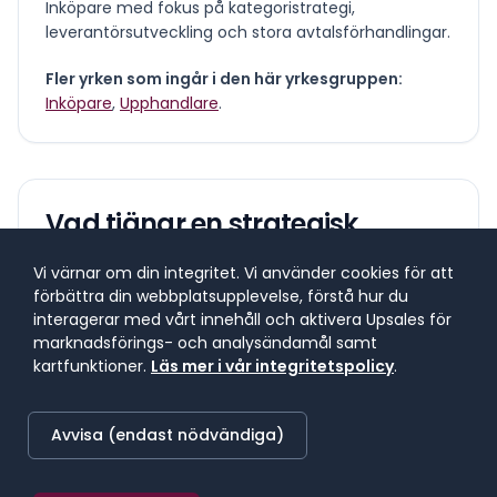
Inköpare med fokus på kategoristrategi,
leverantörsutveckling och stora avtalsförhandlingar.
Fler yrken som ingår i den här yrkesgruppen:
Inköpare
,
Upphandlare
.
Vad tjänar en
strategisk
inköpare
?
Vi värnar om din integritet. Vi använder cookies för att
förbättra din webbplatsupplevelse, förstå hur du
Lönespann för yrkesgruppen
interagerar med vårt innehåll och aktivera Upsales för
marknadsförings- och analysändamål samt
Lönespannet visar 25:e till 75:e percentilen, där 50 %
kartfunktioner.
Läs mer i vår integritetspolicy
.
av lönerna i yrket ligger. 25 % tjänar mindre, 25 %
tjänar mer. Median markerar mittpunkten.
Avvisa (endast nödvändiga)
SNITTLÖN (
2025
) · MEDIAN