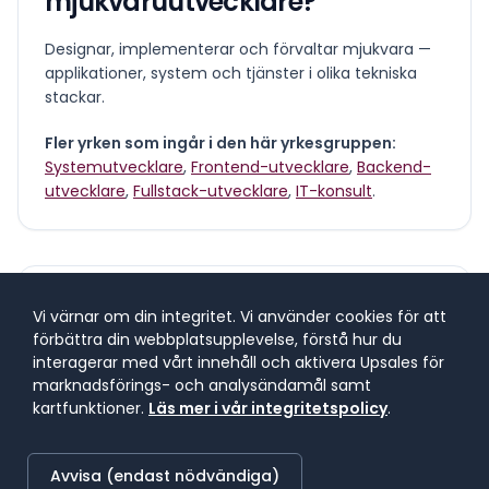
mjukvaruutvecklare
?
Designar, implementerar och förvaltar mjukvara —
applikationer, system och tjänster i olika tekniska
stackar.
Fler yrken som ingår i den här yrkesgruppen:
Systemutvecklare
,
Frontend-utvecklare
,
Backend-
utvecklare
,
Fullstack-utvecklare
,
IT-konsult
.
Vad tjänar en
Vi värnar om din integritet. Vi använder cookies för att
mjukvaruutvecklare
?
förbättra din webbplatsupplevelse, förstå hur du
interagerar med vårt innehåll och aktivera Upsales för
marknadsförings- och analysändamål samt
Lönespann för yrkesgruppen
kartfunktioner.
Läs mer i vår integritetspolicy
.
Lönespannet visar 25:e till 75:e percentilen, där 50 %
av lönerna i yrket ligger. 25 % tjänar mindre, 25 %
Avvisa (endast nödvändiga)
tjänar mer. Median markerar mittpunkten.