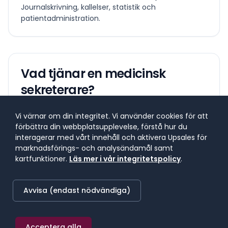
Journalskrivning, kallelser, statistik och
patientadministration.
Vad tjänar en
medicinsk
sekreterare
?
Lönespann för yrkesgruppen
Vi värnar om din integritet. Vi använder cookies för att
förbättra din webbplatsupplevelse, förstå hur du
Lönespannet visar 25:e till 75:e percentilen, där 50 %
interagerar med vårt innehåll och aktivera Upsales för
av lönerna i yrket ligger. 25 % tjänar mindre, 25 %
marknadsförings- och analysändamål samt
tjänar mer. Median markerar mittpunkten.
kartfunktioner.
Läs mer i vår integritetspolicy
.
Avvisa (endast nödvändiga)
SNITTLÖN (
2025
) · MEDIAN
32 400 kr/mån
Acceptera alla