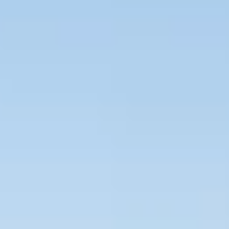
Bevaka Jobb
Om Asta
Nyheter
Verktyg
Kontakta oss
Rekrytera personal