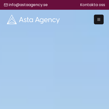
info@astaagency.se
Kontakta oss
REKRYTERA
Rekrytering
Säljrekrytering
Chefsrekrytering
Hyrrekrytering
Bemanning
Lediga Jobb