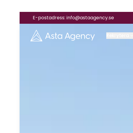
E-postadress:
info@astaagency.se
Rekrytera