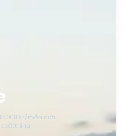
e
 38 000 kr/mån och
esättning.