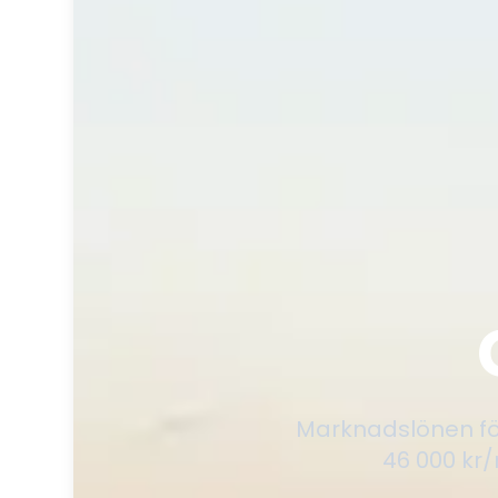
Marknadslönen för
46 000 kr