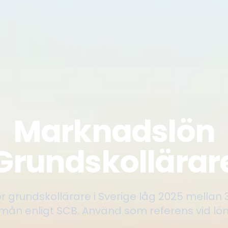
Marknadslön
Grundskollärar
 grundskollärare i Sverige låg 2025 mellan
/mån enligt SCB. Använd som referens vid lön