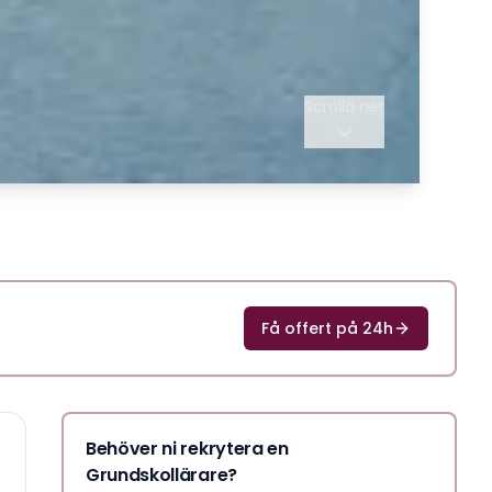
Scrolla ner
Få offert på 24h
Behöver ni rekrytera en
Grundskollärare?