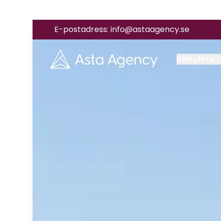
E-postadress:
info@astaagency.se
Rekrytera