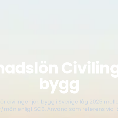
adslön Civiling
bygg
r civilingenjör, bygg i Sverige låg 2025 mel
kr/mån enligt SCB. Använd som referens vid l