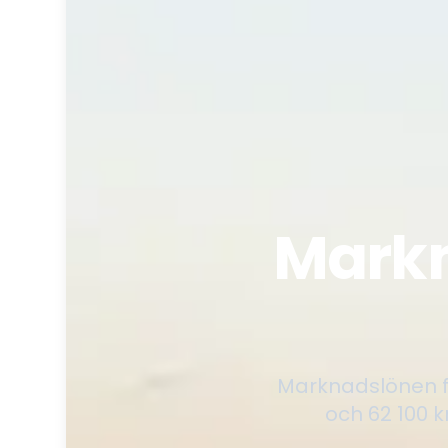
Markn
Marknadslönen fö
och 62 100 