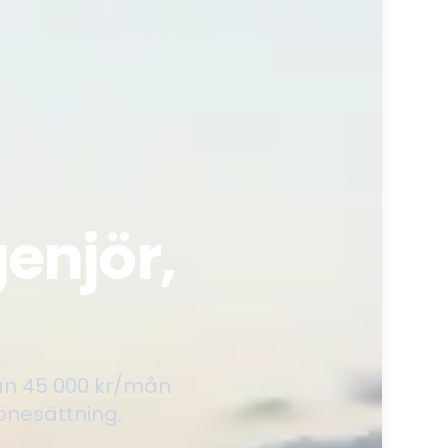
enjör,
lan 45 000 kr/mån
önesättning.