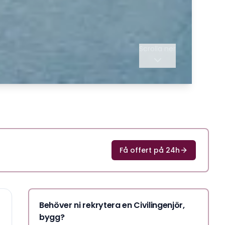
Scrolla ner
Få offert på 24h
Behöver ni rekrytera en Civilingenjör,
bygg?