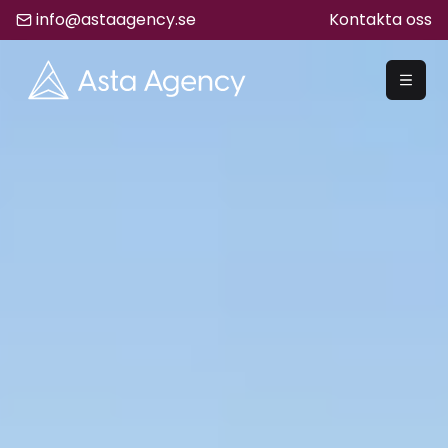
info@astaagency.se
Kontakta oss
REKRYTERA
Rekrytering
Säljrekrytering
Chefsrekrytering
Hyrrekrytering
Bemanning
Lediga Jobb