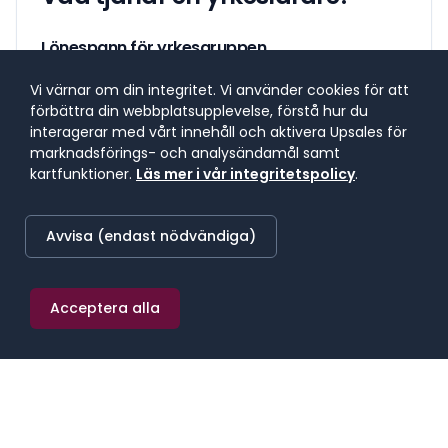
Lönespann för yrkesgruppen
Lönespannet visar 25:e till 75:e percentilen, där 50 %
Vi värnar om din integritet. Vi använder cookies för att
av lönerna i yrket ligger. 25 % tjänar mindre, 25 %
förbättra din webbplatsupplevelse, förstå hur du
tjänar mer. Median markerar mittpunkten.
interagerar med vårt innehåll och aktivera Upsales för
marknadsförings- och analysändamål samt
kartfunktioner.
Läs mer i vår integritetspolicy
.
SNITTLÖN (
2025
) · MEDIAN
43 000 kr/mån
Avvisa (endast nödvändiga)
≈
250 kr/h
·
516 000 kr/år
Acceptera alla
25:E PERCENTILEN
75:E PERCENTILEN
40 000 kr/mån
45 900 kr/mån