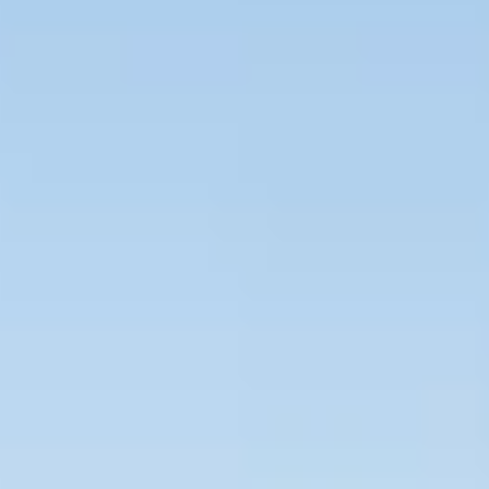
Bevaka Jobb
Om Asta
Nyheter
Verktyg
Kontakta oss
Rekrytera personal