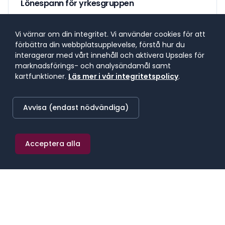
Lönespann för yrkesgruppen
Lönespannet visar 25:e till 75:e percentilen, där 50 %
av lönerna i yrket ligger. 25 % tjänar mindre, 25 %
Vi värnar om din integritet. Vi använder cookies för att
tjänar mer. Median markerar mittpunkten.
förbättra din webbplatsupplevelse, förstå hur du
interagerar med vårt innehåll och aktivera Upsales för
marknadsförings- och analysändamål samt
kartfunktioner.
Läs mer i vår integritetspolicy
.
SNITTLÖN (
2025
) · MEDIAN
53 600 kr/mån
Avvisa (endast nödvändiga)
≈
312 kr/h
·
643 200 kr/år
Acceptera alla
25:E PERCENTILEN
75:E PERCENTILEN
44 000 kr/mån
66 500 kr/mån