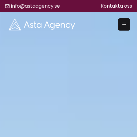
info@astaagency.se
Kontakta oss
REKRYTERA
Rekrytering
Säljrekrytering
Chefsrekrytering
Hyrrekrytering
Bemanning
Lediga Jobb