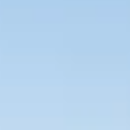
Bevaka Jobb
Om Asta
Nyheter
Verktyg
Kontakta oss
Rekrytera personal