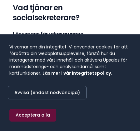
Vad tjänar en
socialsekreterare
?
Lönespann för yrkesgruppen
Lönespannet visar 25:e till 75:e percentilen, där 50 %
Vi värnar om din integritet. Vi använder cookies för att
av lönerna i yrket ligger. 25 % tjänar mindre, 25 %
förbättra din webbplatsupplevelse, förstå hur du
tjänar mer. Median markerar mittpunkten.
interagerar med vårt innehåll och aktivera Upsales för
marknadsförings- och analysändamål samt
kartfunktioner.
Läs mer i vår integritetspolicy
.
SNITTLÖN (
2025
) · MEDIAN
41 200 kr/mån
Avvisa (endast nödvändiga)
≈
240 kr/h
·
494 400 kr/år
Acceptera alla
25:E PERCENTILEN
75:E PERCENTILEN
38 100 kr/mån
44 700 kr/mån