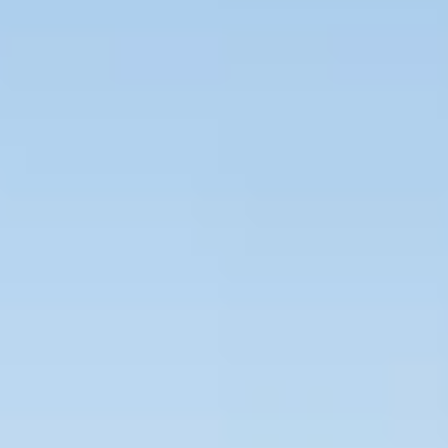
Bevaka Jobb
Om Asta
Nyheter
Verktyg
Kontakta oss
Rekrytera personal