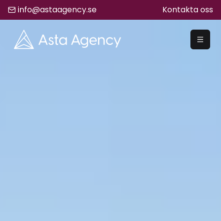
info@astaagency.se
Kontakta oss
REKRYTERA
Rekrytering
Säljrekrytering
Chefsrekrytering
Hyrrekrytering
Bemanning
Lediga Jobb