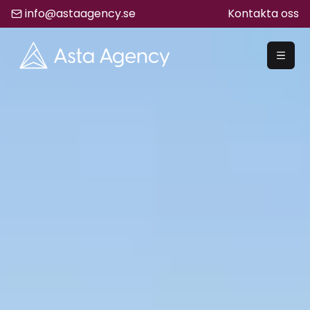
info@astaagency.se
Kontakta oss
REKRYTERA
Rekrytering
Säljrekrytering
Chefsrekrytering
Hyrrekrytering
Bemanning
Lediga Jobb