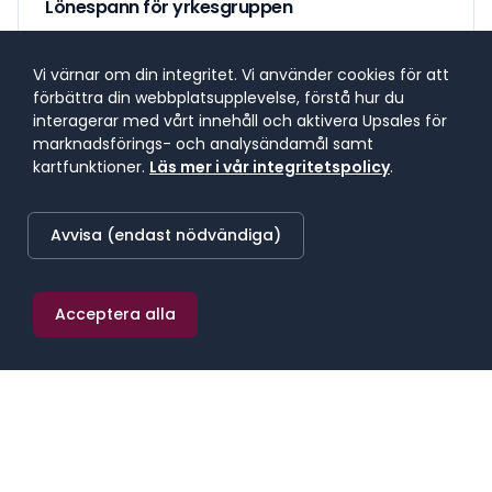
Lönespann för yrkesgruppen
Lönespannet visar 25:e till 75:e percentilen, där 50 %
av lönerna i yrket ligger. 25 % tjänar mindre, 25 %
Vi värnar om din integritet. Vi använder cookies för att
tjänar mer. Median markerar mittpunkten.
förbättra din webbplatsupplevelse, förstå hur du
interagerar med vårt innehåll och aktivera Upsales för
marknadsförings- och analysändamål samt
kartfunktioner.
Läs mer i vår integritetspolicy
.
SNITTLÖN (
2025
) · MEDIAN
46 800 kr/mån
Avvisa (endast nödvändiga)
≈
272 kr/h
·
561 600 kr/år
Acceptera alla
25:E PERCENTILEN
75:E PERCENTILEN
38 000 kr/mån
57 000 kr/mån