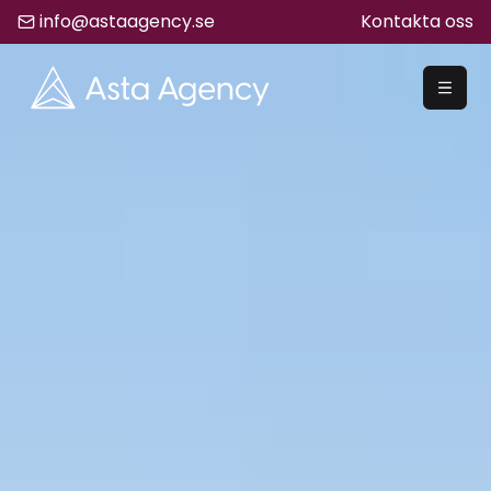
info@astaagency.se
Kontakta oss
REKRYTERA
Rekrytering
Säljrekrytering
Chefsrekrytering
Hyrrekrytering
Bemanning
Lediga Jobb