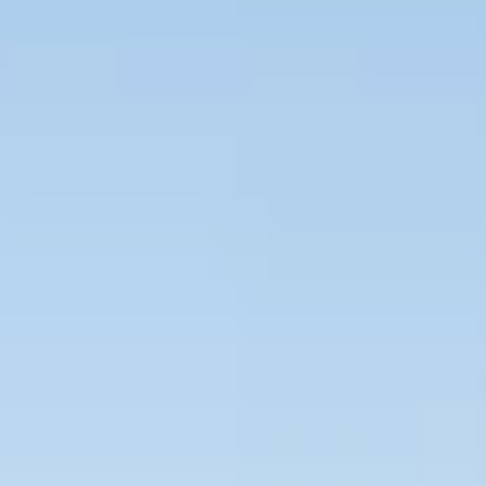
Bevaka Jobb
Om Asta
Nyheter
Verktyg
Kontakta oss
Rekrytera personal