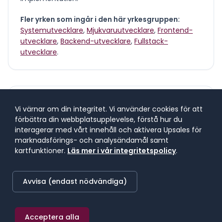
Fler yrken som ingår i den här yrkesgruppen:
Systemutvecklare
,
Mjukvaruutvecklare
,
Frontend-
utvecklare
,
Backend-utvecklare
,
Fullstack-
utvecklare
.
Vad tjänar en
it-konsult
?
Vi värnar om din integritet. Vi använder cookies för att
förbättra din webbplatsupplevelse, förstå hur du
interagerar med vårt innehåll och aktivera Upsales för
Lönespann för yrkesgruppen
marknadsförings- och analysändamål samt
Lönespannet visar 25:e till 75:e percentilen, där 50 %
kartfunktioner.
Läs mer i vår integritetspolicy
.
av lönerna i yrket ligger. 25 % tjänar mindre, 25 %
tjänar mer. Median markerar mittpunkten.
Avvisa (endast nödvändiga)
SNITTLÖN (
2025
) · MEDIAN
Acceptera alla