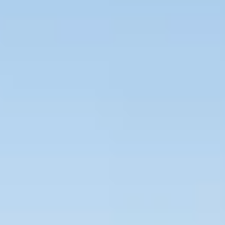
Bevaka Jobb
Om Asta
Nyheter
Verktyg
Kontakta oss
Rekrytera personal