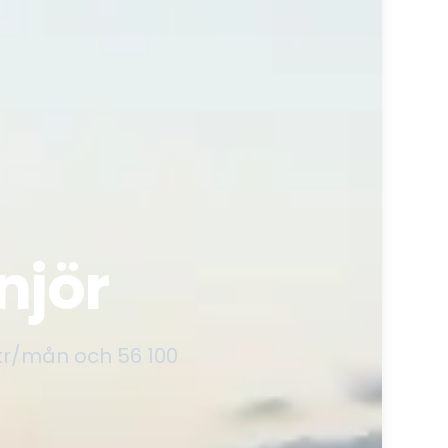
njör
 kr/mån och 56 100