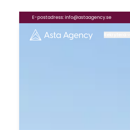
E-postadress:
info@astaagency.se
Rekrytera