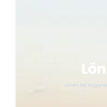
Lön
Lönen för byggnad