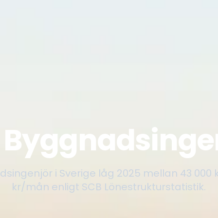
 Byggnadsinge
singenjör i Sverige låg 2025 mellan 43 000
kr/mån enligt SCB Lönestrukturstatistik.