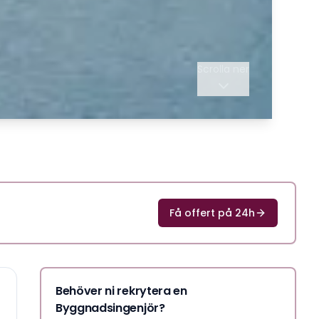
Scrolla ner
Få offert på 24h
Behöver ni rekrytera en
Byggnadsingenjör?