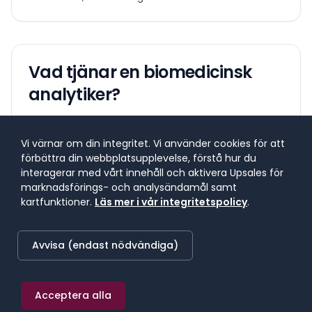
Vad tjänar en
biomedicinsk
analytiker
?
Lönespann för yrkesgruppen
Vi värnar om din integritet. Vi använder cookies för att
Lönespannet visar 25:e till 75:e percentilen, där 50 %
förbättra din webbplatsupplevelse, förstå hur du
av lönerna i yrket ligger. 25 % tjänar mindre, 25 %
interagerar med vårt innehåll och aktivera Upsales för
tjänar mer. Median markerar mittpunkten.
marknadsförings- och analysändamål samt
kartfunktioner.
Läs mer i vår integritetspolicy
.
SNITTLÖN (
2025
) · MEDIAN
Avvisa (endast nödvändiga)
39 000 kr/mån
≈
227 kr/h
·
468 000 kr/år
Acceptera alla