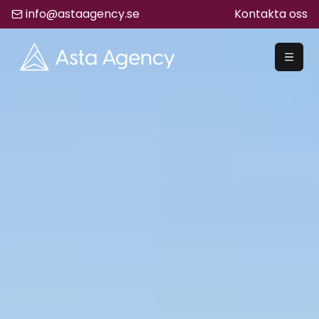
info@astaagency.se
Kontakta oss
REKRYTERA
Rekrytering
Säljrekrytering
Chefsrekrytering
Hyrrekrytering
Bemanning
Lediga Jobb