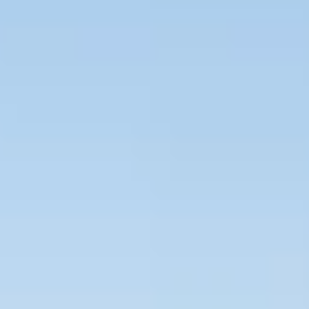
Bevaka Jobb
Om Asta
Nyheter
Verktyg
Kontakta oss
Rekrytera personal