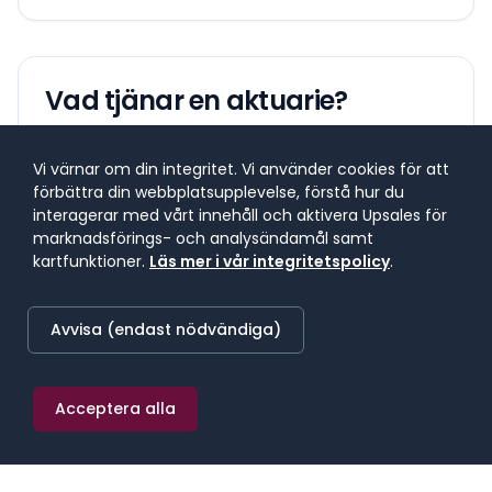
Vad tjänar en
aktuarie
?
Lönespann för yrkesgruppen
Vi värnar om din integritet. Vi använder cookies för att
förbättra din webbplatsupplevelse, förstå hur du
Lönespannet visar 25:e till 75:e percentilen, där 50 %
interagerar med vårt innehåll och aktivera Upsales för
av lönerna i yrket ligger. 25 % tjänar mindre, 25 %
marknadsförings- och analysändamål samt
tjänar mer. Median markerar mittpunkten.
kartfunktioner.
Läs mer i vår integritetspolicy
.
SNITTLÖN (
2025
) · MEDIAN
Avvisa (endast nödvändiga)
73 800 kr/mån
≈
429 kr/h
·
885 600 kr/år
Acceptera alla
25:E PERCENTILEN
75:E PERCENTILEN