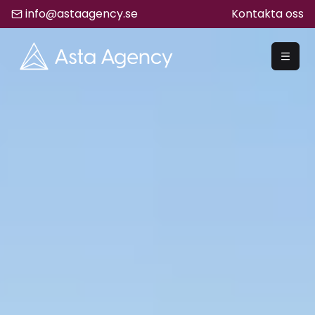
info@astaagency.se
Kontakta oss
REKRYTERA
Rekrytering
Säljrekrytering
Chefsrekrytering
Hyrrekrytering
Bemanning
Lediga Jobb