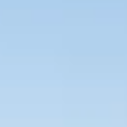
Bevaka Jobb
Om Asta
Nyheter
Verktyg
Kontakta oss
Rekrytera personal