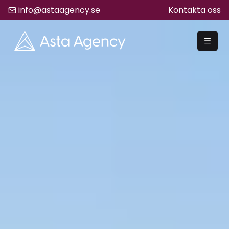
info@astaagency.se
Kontakta oss
REKRYTERA
Rekrytering
Säljrekrytering
Chefsrekrytering
Hyrrekrytering
Bemanning
Lediga Jobb