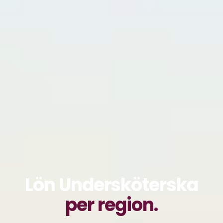
Lön Undersköterska
per region.