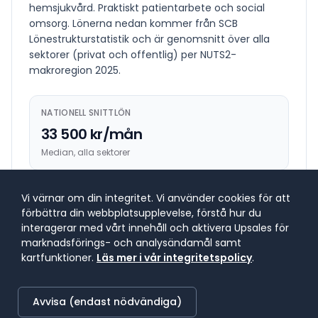
hemsjukvård. Praktiskt patientarbete och social
omsorg.
Lönerna nedan kommer från SCB
Lönestrukturstatistik och är genomsnitt över alla
sektorer (privat och offentlig) per NUTS2-
makroregion
2025
.
NATIONELL SNITTLÖN
33 500 kr/mån
Median, alla sektorer
HÖGST BETALANDE REGION
Vi värnar om din integritet. Vi använder cookies för att
förbättra din webbplatsupplevelse, förstå hur du
34 700 kr/mån
interagerar med vårt innehåll och aktivera Upsales för
Västsverige
marknadsförings- och analysändamål samt
kartfunktioner.
Läs mer i vår integritetspolicy
.
LÄGST BETALANDE REGION
33 200 kr/mån
Avvisa (endast nödvändiga)