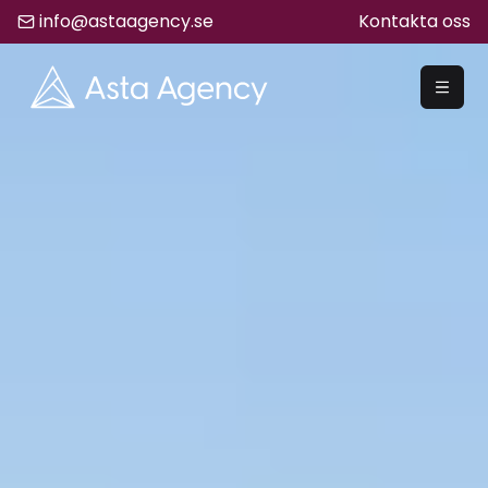
info@astaagency.se
Kontakta oss
REKRYTERA
Rekrytering
Säljrekrytering
Chefsrekrytering
Hyrrekrytering
Bemanning
Lediga Jobb