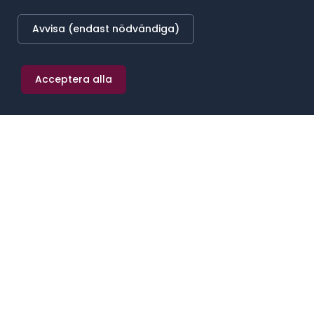
LÄGST BETALANDE REGION
39 400 kr/mån
Avvisa (endast nödvändiga)
Övre Norrland
Acceptera alla