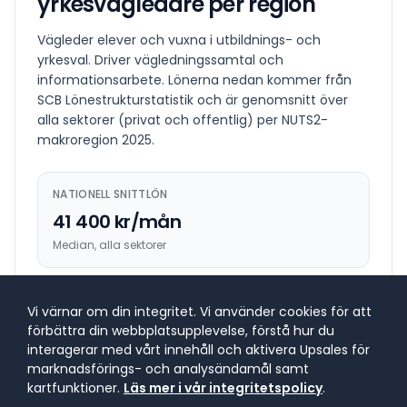
yrkesvägledare
per region
Vägleder elever och vuxna i utbildnings- och
yrkesval. Driver vägledningssamtal och
informationsarbete.
Lönerna nedan kommer från
SCB Lönestrukturstatistik och är genomsnitt över
alla sektorer (privat och offentlig) per NUTS2-
makroregion
2025
.
NATIONELL SNITTLÖN
41 400 kr/mån
Median, alla sektorer
HÖGST BETALANDE REGION
Vi värnar om din integritet. Vi använder cookies för att
43 600 kr/mån
förbättra din webbplatsupplevelse, förstå hur du
interagerar med vårt innehåll och aktivera Upsales för
Stockholm
marknadsförings- och analysändamål samt
kartfunktioner.
Läs mer i vår integritetspolicy
.