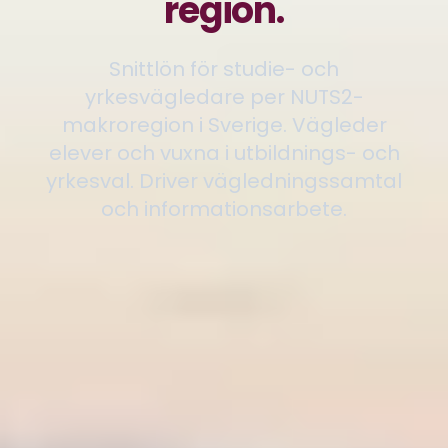
region.
Snittlön för studie- och
yrkesvägledare per NUTS2-
makroregion i Sverige. Vägleder
elever och vuxna i utbildnings- och
yrkesval. Driver vägledningssamtal
och informationsarbete.