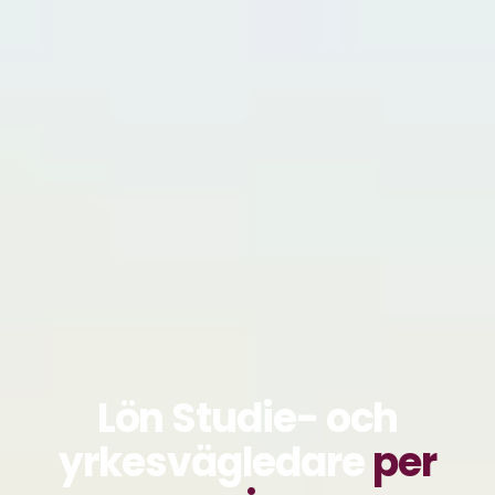
Lön Studie- och
yrkesvägledare
per