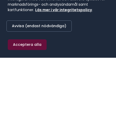
marknadsförings- och analysändamål samt
kartfunktioner.
Läs mer i vår integritetspolicy
.
LÄGST BETALANDE REGION
94 100 kr/mån
Avvisa (endast nödvändiga)
Sydsverige
Acceptera alla