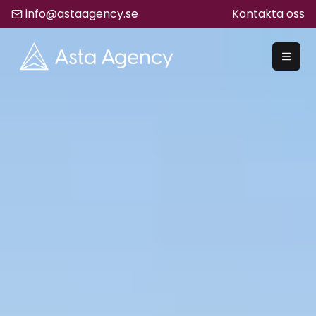
info@astaagency.se
Kontakta oss
REKRYTERA
Rekrytering
Säljrekrytering
Chefsrekrytering
Hyrrekrytering
Bemanning
Lediga Jobb