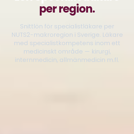
per region.
Snittlön för specialistläkare per
NUTS2-makroregion i Sverige. Läkare
med specialistkompetens inom ett
medicinskt område — kirurgi,
internmedicin, allmänmedicin m.fl.