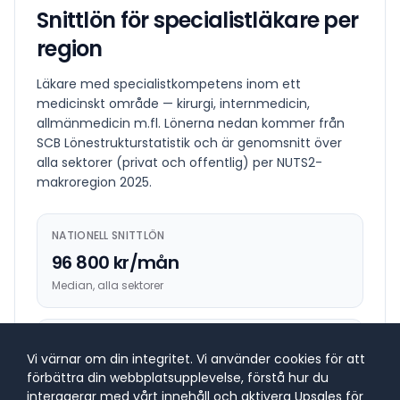
Snittlön för
specialistläkare
per
region
Läkare med specialistkompetens inom ett
medicinskt område — kirurgi, internmedicin,
allmänmedicin m.fl.
Lönerna nedan kommer från
SCB Lönestrukturstatistik och är genomsnitt över
alla sektorer (privat och offentlig) per NUTS2-
makroregion
2025
.
NATIONELL SNITTLÖN
96 800 kr/mån
Median, alla sektorer
HÖGST BETALANDE REGION
Vi värnar om din integritet. Vi använder cookies för att
101 800 kr/mån
förbättra din webbplatsupplevelse, förstå hur du
Östra Mellansverige
interagerar med vårt innehåll och aktivera Upsales för