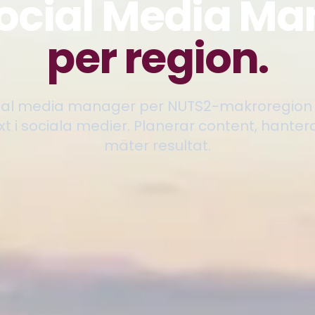
ocial Media M
per region.
ocial media manager per NUTS2-makroregion i 
äxt i sociala medier. Planerar content, hant
mäter resultat.