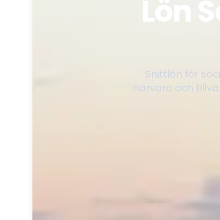
Lön S
Snittlön för s
närvaro och tillv