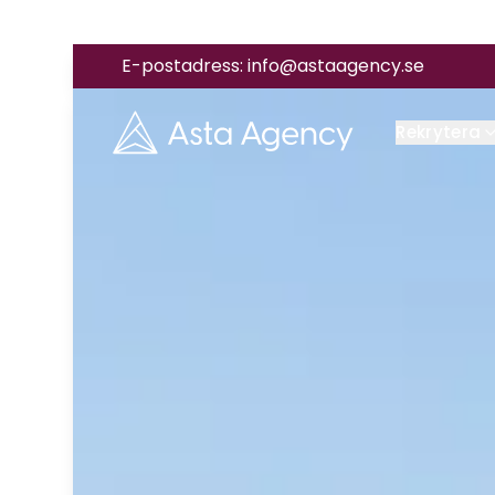
E-postadress:
info@astaagency.se
Rekrytera