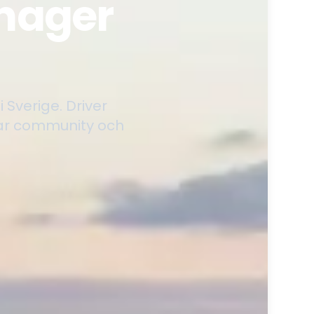
anager
Sverige. Driver
erar community och