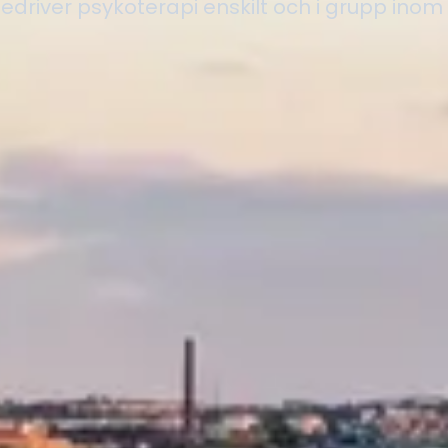
driver psykoterapi enskilt och i grupp inom o