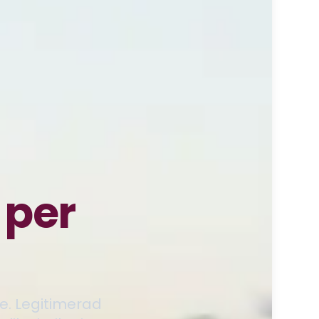
per
e. Legitimerad