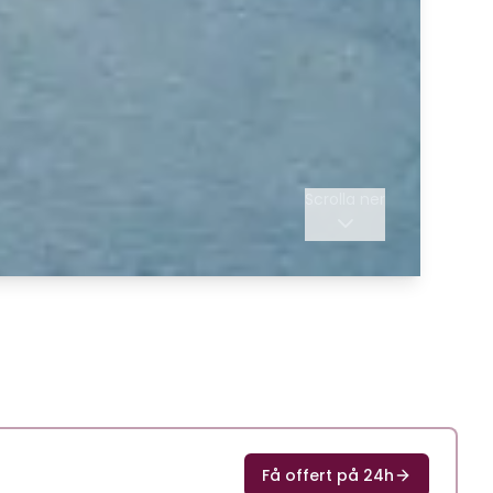
Scrolla ner
Få offert på 24h