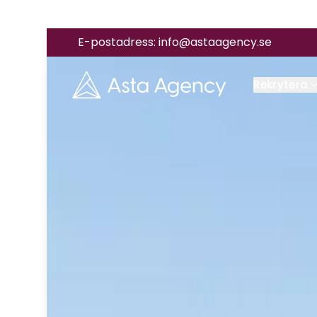
E-postadress:
info@astaagency.se
Rekrytera