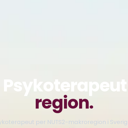
 Psykoterapeut
region.
psykoterapeut per NUTS2-makroregion i Sverig