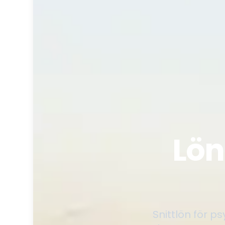
Lön
Snittlön för 