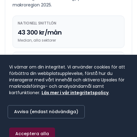
makroregion
2025
.
NATIONELL SNITTLÖN
43 300 kr/mån
Median, alla sektorer
HÖGST BETALANDE REGION
Vi värnar om din integritet. Vi använder cookies för att
46 300 kr/mån
förbättra din webbplatsupplevelse, förstå hur du
Stockholm
interagerar med vårt innehåll och aktivera Upsales för
marknadsförings- och analysändamål samt
kartfunktioner.
Läs mer i vår integritetspolicy
.
LÄGST BETALANDE REGION
42 000 kr/mån
Avvisa (endast nödvändiga)
Mellersta Norrland
Acceptera alla