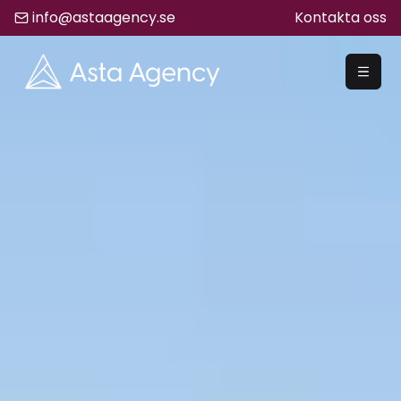
info@astaagency.se
Kontakta oss
REKRYTERA
Rekrytering
Säljrekrytering
Chefsrekrytering
Hyrrekrytering
Bemanning
Lediga Jobb