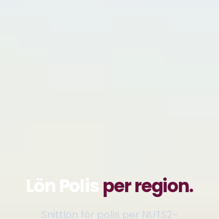
Lön Polis
per region.
Snittlön för polis per NUTS2-