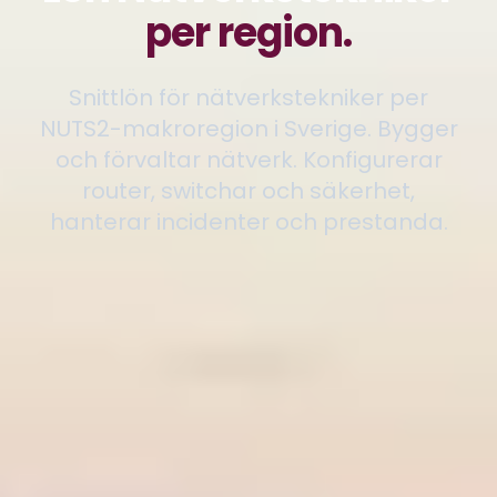
per region.
Snittlön för nätverkstekniker per
NUTS2-makroregion i Sverige. Bygger
och förvaltar nätverk. Konfigurerar
router, switchar och säkerhet,
hanterar incidenter och prestanda.