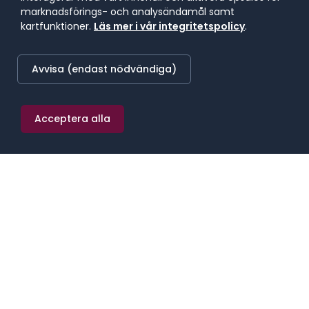
marknadsförings- och analysändamål samt
kartfunktioner.
Läs mer i vår integritetspolicy
.
LÄGST BETALANDE REGION
40 500 kr/mån
Avvisa (endast nödvändiga)
Småland med öarna
Acceptera alla