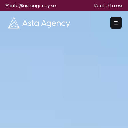
info@astaagency.se
Kontakta oss
REKRYTERA
Rekrytering
Säljrekrytering
Chefsrekrytering
Hyrrekrytering
Bemanning
Lediga Jobb