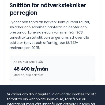
Snittlön för
nätverkstekniker
per region
Bygger och förvaltar nätverk. Konfigurerar router,
switchar och säkerhet, hanterar incidenter och
prestanda.
Lönerna nedan kommer från SCB
Lönestrukturstatistik och är genomsnitt över alla
sektorer (privat och offentlig) per NUTS2-
makroregion
2025
.
NATIONELL SNITTLÖN
48 400 kr/mån
Median, alla sektorer
HÖGST BETALANDE REGION
Vi värnar om din integritet. Vi använder cookies för att
51 500 kr/mån
förbättra din webbplatsupplevelse, förstå hur du
Östra Mellansverige
interagerar med vårt innehåll och aktivera Upsales för