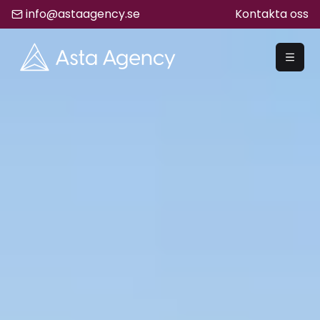
info@astaagency.se
Kontakta oss
REKRYTERA
Rekrytering
Säljrekrytering
Chefsrekrytering
Hyrrekrytering
Bemanning
Lediga Jobb