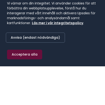
59 400 kr/mån
Vi värnar om din integritet. Vi använder cookies för att
förbättra din webbplatsupplevelse, förstå hur du
Stockholm
interagerar med vårt innehåll och aktivera Upsales för
marknadsförings- och analysändamål samt
kartfunktioner.
Läs mer i vår integritetspolicy
.
LÄGST BETALANDE REGION
45 900 kr/mån
Norra Mellansverige
Avvisa (endast nödvändiga)
Acceptera alla