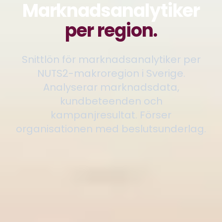
Marknadsanalytiker
per region.
Snittlön för marknadsanalytiker per
NUTS2-makroregion i Sverige.
Analyserar marknadsdata,
kundbeteenden och
kampanjresultat. Förser
organisationen med beslutsunderlag.