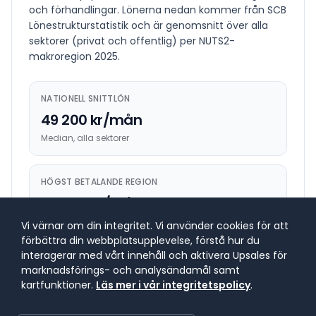
och förhandlingar.
Lönerna nedan kommer från SCB
Lönestrukturstatistik och är genomsnitt över alla
sektorer (privat och offentlig) per NUTS2-
makroregion
2025
.
NATIONELL SNITTLÖN
49 200 kr/mån
Median, alla sektorer
HÖGST BETALANDE REGION
56 400 kr/mån
Stockholm
Vi värnar om din integritet. Vi använder cookies för att
förbättra din webbplatsupplevelse, förstå hur du
interagerar med vårt innehåll och aktivera Upsales för
LÄGST BETALANDE REGION
marknadsförings- och analysändamål samt
45 900 kr/mån
kartfunktioner.
Läs mer i vår integritetspolicy
.
Mellersta Norrland