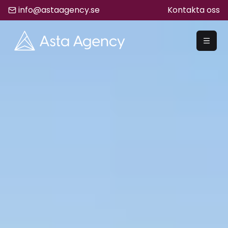
info@astaagency.se
Kontakta oss
REKRYTERA
Rekrytering
Säljrekrytering
Chefsrekrytering
Hyrrekrytering
Bemanning
Lediga Jobb