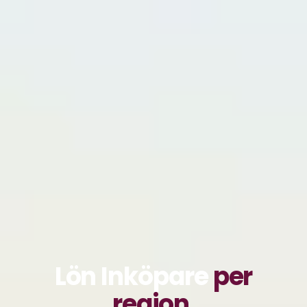
Lön Inköpare
per
region.