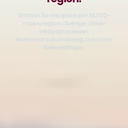
Snittlön för inköpare per NUTS2-
makroregion i Sverige. Driver
inköpsprocesser,
leverantörsutvärdering, avtal och
förhandlingar.