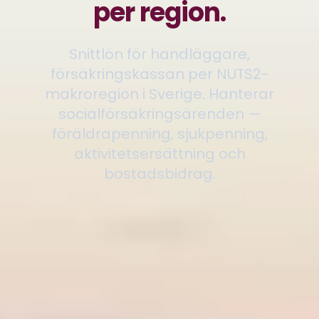
per region.
Snittlön för handläggare,
försäkringskassan per NUTS2-
makroregion i Sverige. Hanterar
socialförsäkringsärenden —
föräldrapenning, sjukpenning,
aktivitetsersättning och
bostadsbidrag.