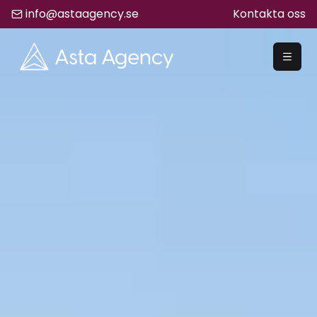
info@astaagency.se
Kontakta oss
REKRYTERA
Rekrytering
Säljrekrytering
Chefsrekrytering
Hyrrekrytering
Bemanning
Lediga Jobb