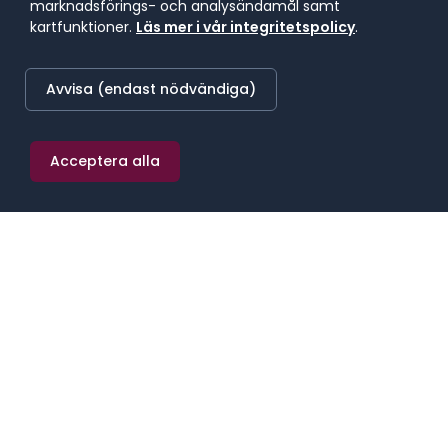
marknadsförings- och analysändamål samt
kartfunktioner.
Läs mer i vår integritetspolicy
.
LÄGST BETALANDE REGION
34 200 kr/mån
Avvisa (endast nödvändiga)
Mellersta Norrland
Acceptera alla