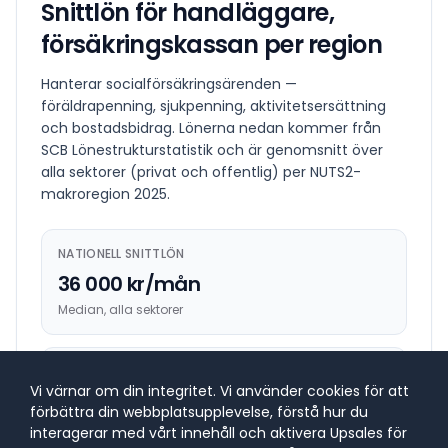
Snittlön för
handläggare,
försäkringskassan
per region
Hanterar socialförsäkringsärenden —
föräldrapenning, sjukpenning, aktivitetsersättning
och bostadsbidrag.
Lönerna nedan kommer från
SCB Lönestrukturstatistik och är genomsnitt över
alla sektorer (privat och offentlig) per NUTS2-
makroregion
2025
.
NATIONELL SNITTLÖN
36 000 kr/mån
Median, alla sektorer
HÖGST BETALANDE REGION
Vi värnar om din integritet. Vi använder cookies för att
38 900 kr/mån
förbättra din webbplatsupplevelse, förstå hur du
Stockholm
interagerar med vårt innehåll och aktivera Upsales för