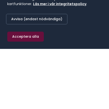
LÄGST BETALANDE REGION
kartfunktioner.
Läs mer i vår integritetspolicy
.
48 600 kr/mån
Övre Norrland
Avvisa (endast nödvändiga)
Acceptera alla