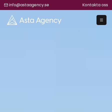
info@astaagency.se
Kontakta oss
REKRYTERA
Rekrytering
Säljrekrytering
Chefsrekrytering
Hyrrekrytering
Bemanning
Lediga Jobb