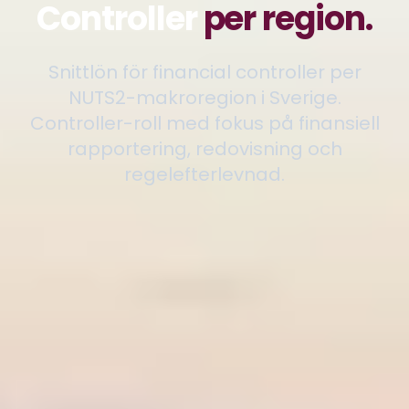
Controller
per region.
Snittlön för financial controller per
NUTS2-makroregion i Sverige.
Controller-roll med fokus på finansiell
rapportering, redovisning och
regelefterlevnad.