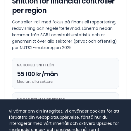
Snittlön för
financial controller
per region
Controller-roll med fokus på finansiell rapportering,
redovisning och regelefterlevnad.
Lönerna nedan
kommer från SCB Lönestrukturstatistik och är
genomsnitt över alla sektorer (privat och offentlig)
per NUTS2-makroregion
2025
.
NATIONELL SNITTLÖN
55 100 kr/mån
Median, alla sektorer
HÖGST BETALANDE REGION
65 300 kr/mån
Vi värnar om din integritet. Vi använder cookies för att
Stockholm
förbättra din webbplatsupplevelse, förstå hur du
interagerar med vårt innehåll och aktivera Upsales för
marknadsförings- och analysändamål samt