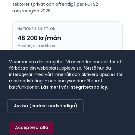
sektorer (privat och offentlig) per NUTS2-
makroregion
2025
.
NATIONELL SNITTLÖN
48 200 kr/mån
Median, alla sektorer
Vi värnar om din integritet. Vi använder cookies för att
HÖGST BETALANDE REGION
förbättra din webbplatsupplevelse, förstå hur du
53 800 kr/mån
interagerar med vårt innehåll och aktivera Upsales för
marknadsförings- och analysändamål samt
Stockholm
kartfunktioner.
Läs mer i vår integritetspolicy
.
LÄGST BETALANDE REGION
Avvisa (endast nödvändiga)
44 200 kr/mån
Sydsverige
Acceptera alla