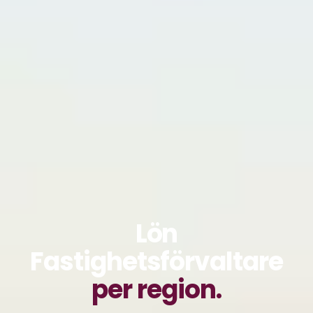
Lön
Fastighetsförvaltare
per region.