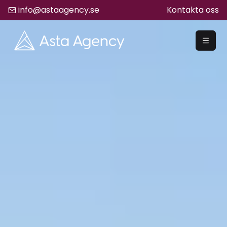
info@astaagency.se
Kontakta oss
REKRYTERA
Rekrytering
Säljrekrytering
Chefsrekrytering
Hyrrekrytering
Bemanning
Lediga Jobb