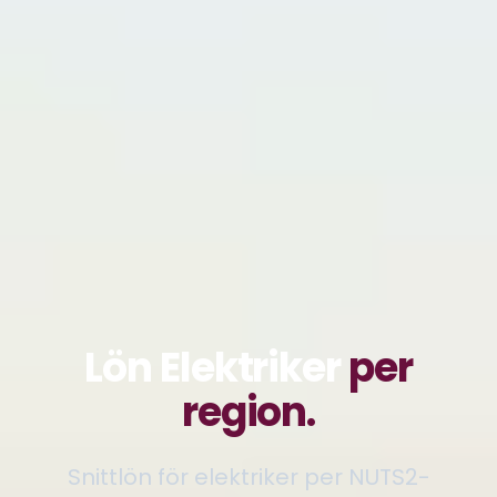
Lön Elektriker
per
region.
Snittlön för elektriker per NUTS2-