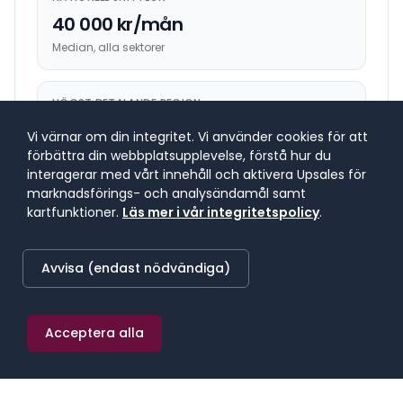
40 000 kr/mån
Median, alla sektorer
HÖGST BETALANDE REGION
44 400 kr/mån
Vi värnar om din integritet. Vi använder cookies för att
Mellersta Norrland
förbättra din webbplatsupplevelse, förstå hur du
interagerar med vårt innehåll och aktivera Upsales för
marknadsförings- och analysändamål samt
LÄGST BETALANDE REGION
kartfunktioner.
Läs mer i vår integritetspolicy
.
37 900 kr/mån
Sydsverige
Avvisa (endast nödvändiga)
Acceptera alla