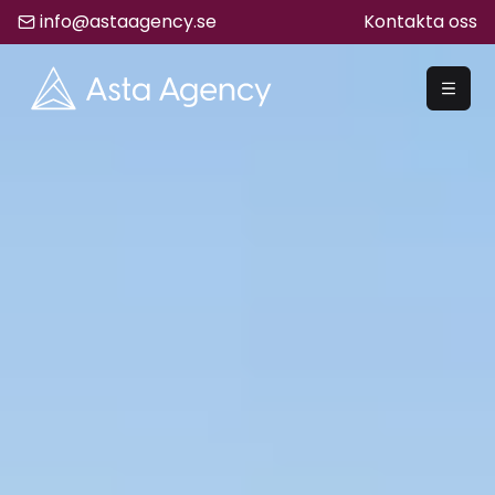
info@astaagency.se
Kontakta oss
REKRYTERA
Rekrytering
Säljrekrytering
Chefsrekrytering
Hyrrekrytering
Bemanning
Lediga Jobb